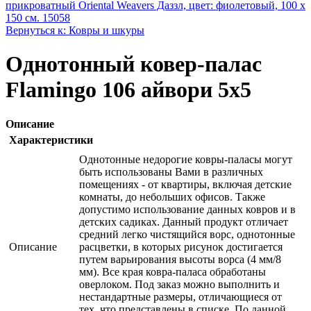
прикроватный Oriental Weavers Дaззл, цвет: фиолетовый, 100 х
150 см. 15058
Вернуться к: Ковры и шкуры
Однотонный ковер-палас
Flamingo 106 айвори 5x5
Описание
Характеристики
Однотонные недорогие ковры-паласы могут
быть использованы Вами в различных
помещениях - от квартиры, включая детские
комнаты, до небольших офисов. Также
допустимо использование данных ковров и в
детских садиках. Данный продукт отличает
средний легко чистящийся ворс, однотонные
Описание
расцветки, в которых рисунок достигается
путем варьирования высоты ворса (4 мм/8
мм). Все края ковра-паласа обработаны
оверлоком. Под заказ можно выполнить и
нестандартные размеры, отличающиеся от
тех, что представлены в списке. По данной