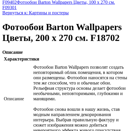
F09402
Фотообои Barton Wallpapers Цветы, 100 x 270 см.
F09301
Вернуться к: Картины и постеры
Фотообои Barton Wallpapers
Цветы, 200 x 270 см. F18702
Описание
Характеристики
Фотообои Barton Wallpapers позволят создать
неповторимый облик помещения, в котором
они размещены. Фотообои наносятся на стены
тем же способом, что и обычные обои.
Рельефная структура основы делает фотообои
необычными, неповторимыми, глубокими и
Описание
манящими.
Фотообои снова вошли в нашу жизнь, став
модным направлением декорирования
интерьера. Выбрав правильную фактуру и
сюжет изображения можно добиться
невероятного эффекта живого присутствия .