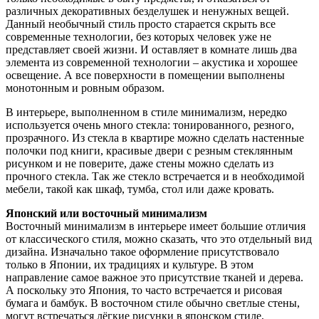
различных декоративных безделушек и ненужных вещей.
Данный необычный стиль просто старается скрыть все
современные технологии, без которых человек уже не
представляет своей жизни. И оставляет в комнате лишь два
элемента из современной технологии – акустика и хорошее
освещение. А все поверхности в помещении выполнены
монотонным и ровным образом.
В интерьере, выполненном в стиле минимализм, нередко
используется очень много стекла: тонированного, резного,
прозрачного. Из стекла в квартире можно сделать настенные
полочки под книги, красивые двери с резным стеклянным
рисунком и не поверите, даже стены можно сделать из
прочного стекла. Так же стекло встречается и в необходимой
мебели, такой как шкаф, тумба, стол или даже кровать.
Японский или восточный минимализм
Восточный минимализм в интерьере имеет большие отличия
от классического стиля, можно сказать, что это отдельный вид
дизайна. Изначально такое оформление присутствовало
только в Японии, их традициях и культуре. В этом
направление самое важное это присутствие тканей и дерева.
А поскольку это Япония, то часто встречается и рисовая
бумага и бамбук. В восточном стиле обычно светлые стены,
могут встречаться лёгкие рисунки в японском стиле,