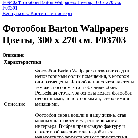
F09402
Фотообои Barton Wallpapers Цветы, 100 x 270 см.
F09301
Вернуться к: Картины и постеры
Фотообои Barton Wallpapers
Цветы, 300 x 270 см. F03703
Описание
Характеристики
Фотообои Barton Wallpapers позволят создать
неповторимый облик помещения, в котором
они размещены. Фотообои наносятся на стены
тем же способом, что и обычные обои.
Рельефная структура основы делает фотообои
необычными, неповторимыми, глубокими и
Описание
манящими.
Фотообои снова вошли в нашу жизнь, став
модным направлением декорирования
интерьера. Выбрав правильную фактуру и
сюжет изображения можно добиться
невероятного эффекта живого присутствия .