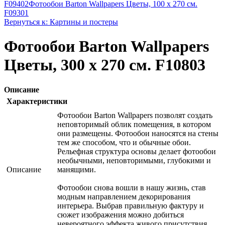
F09402
Фотообои Barton Wallpapers Цветы, 100 x 270 см.
F09301
Вернуться к: Картины и постеры
Фотообои Barton Wallpapers
Цветы, 300 x 270 см. F10803
Описание
Характеристики
Фотообои Barton Wallpapers позволят создать
неповторимый облик помещения, в котором
они размещены. Фотообои наносятся на стены
тем же способом, что и обычные обои.
Рельефная структура основы делает фотообои
необычными, неповторимыми, глубокими и
Описание
манящими.
Фотообои снова вошли в нашу жизнь, став
модным направлением декорирования
интерьера. Выбрав правильную фактуру и
сюжет изображения можно добиться
невероятного эффекта живого присутствия .