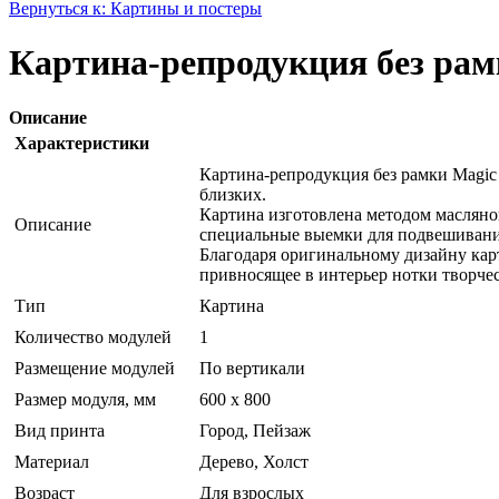
Вернуться к: Картины и постеры
Картина-репродукция без рам
Описание
Характеристики
Картина-репродукция без рамки Magic
близких.
Картина изготовлена методом масляно
Описание
специальные выемки для подвешивани
Благодаря оригинальному дизайну кар
привносящее в интерьер нотки творче
Тип
Картина
Количество модулей
1
Размещение модулей
По вертикали
Размер модуля, мм
600 х 800
Вид принта
Город, Пейзаж
Материал
Дерево, Холст
Возраст
Для взрослых