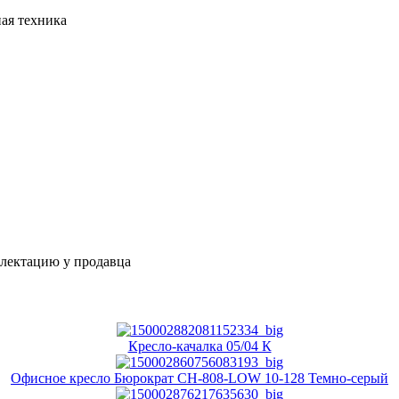
ая техника
плектацию у продавца
Кресло-качалка 05/04 К
Офисное кресло Бюрократ CH-808-LOW 10-128 Темно-серый