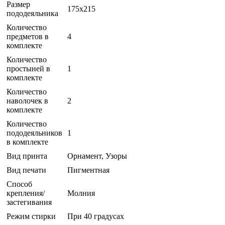
Размер
175x215
пододеяльника
Количество
предметов в
4
комплекте
Количество
простыней в
1
комплекте
Количество
наволочек в
2
комплекте
Количество
пододеяльников
1
в комплекте
Вид принта
Орнамент, Узоры
Вид печати
Пигментная
Способ
крепления/
Молния
застегивания
Режим стирки
При 40 градусах