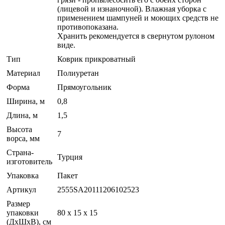
(лицевой и изнаночной). Влажная уборка с
применением шампуней и моющих средств не
противопоказана.
Хранить рекомендуется в свернутом рулоном
виде.
Тип
Коврик прикроватный
Материал
Полиуретан
Форма
Прямоугольник
Ширина, м
0,8
Длина, м
1,5
Высота
7
ворса, мм
Страна-
Турция
изготовитель
Упаковка
Пакет
Артикул
2555SA20111206102523
Размер
упаковки
80 x 15 x 15
(ДхШхВ), см