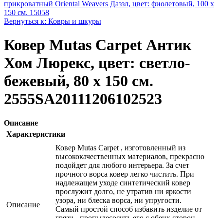
прикроватный Oriental Weavers Дaззл, цвет: фиолетовый, 100 х
150 см. 15058
Вернуться к: Ковры и шкуры
Ковер Mutas Carpet Антик
Хом Люрекс, цвет: светло-
бежевый, 80 х 150 см.
2555SA20111206102523
Описание
Характеристики
Ковер Mutas Carpet , изготовленный из
высококачественных материалов, прекрасно
подойдет для любого интерьера. За счет
прочного ворса ковер легко чистить. При
надлежащем уходе синтетический ковер
прослужит долго, не утратив ни яркости
узора, ни блеска ворса, ни упругости.
Описание
Самый простой способ избавить изделие от
грязи - пропылесосить его с обеих сторон