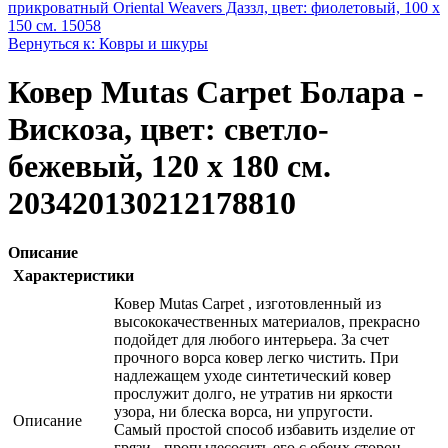
прикроватный Oriental Weavers Дaззл, цвет: фиолетовый, 100 х
150 см. 15058
Вернуться к: Ковры и шкуры
Ковер Mutas Carpet Болара -
Вискозa, цвет: светло-
бежевый, 120 х 180 см.
203420130212178810
Описание
Характеристики
Ковер Mutas Carpet , изготовленный из
высококачественных материалов, прекрасно
подойдет для любого интерьера. За счет
прочного ворса ковер легко чистить. При
надлежащем уходе синтетический ковер
прослужит долго, не утратив ни яркости
узора, ни блеска ворса, ни упругости.
Описание
Самый простой способ избавить изделие от
грязи - пропылесосить его с обеих сторон