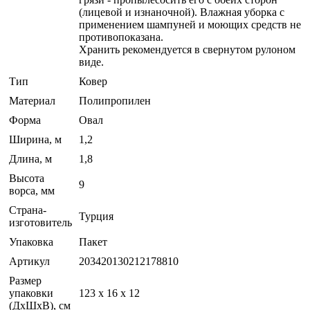
(лицевой и изнаночной). Влажная уборка с
применением шампуней и моющих средств не
противопоказана.
Хранить рекомендуется в свернутом рулоном
виде.
Тип
Ковер
Материал
Полипропилен
Форма
Овал
Ширина, м
1,2
Длина, м
1,8
Высота
9
ворса, мм
Страна-
Турция
изготовитель
Упаковка
Пакет
Артикул
203420130212178810
Размер
упаковки
123 x 16 x 12
(ДхШхВ), см