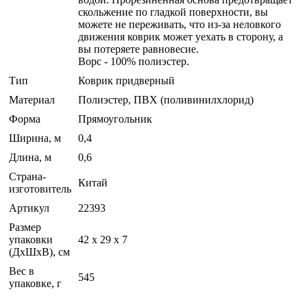
скольжение по гладкой поверхности, вы
можете не переживать, что из-за неловкого
движения коврик может уехать в сторону, а
вы потеряете равновесие.
Ворс - 100% полиэстер.
Тип
Коврик придверный
Материал
Полиэстер, ПВХ (поливинилхлорид)
Форма
Прямоугольник
Ширина, м
0,4
Длина, м
0,6
Страна-
Китай
изготовитель
Артикул
22393
Размер
упаковки
42 x 29 x 7
(ДхШхВ), см
Вес в
545
упаковке, г