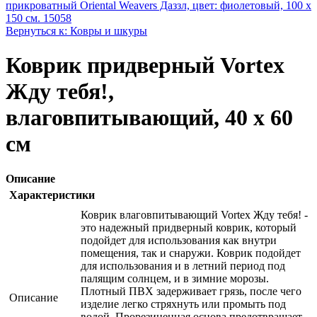
прикроватный Oriental Weavers Дaззл, цвет: фиолетовый, 100 х
150 см. 15058
Вернуться к: Ковры и шкуры
Коврик придверный Vortex
Жду тебя!,
влаговпитывающий, 40 х 60
см
Описание
Характеристики
Коврик влаговпитывающий Vortex Жду тебя! -
это надежный придверный коврик, который
подойдет для использования как внутри
помещения, так и снаружи. Коврик подойдет
для использования и в летний период под
палящим солнцем, и в зимние морозы.
Плотный ПВХ задерживает грязь, после чего
Описание
изделие легко стряхнуть или промыть под
водой. Прорезиненная основа предотвращает