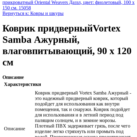
прикроватный Oriental Weavers Дaззл, цвет: фиолетовый, 100 х
150 см. 15058
Вернуться к: Ковры и шкуры
Коврик придверныйVortex
Samba Ажурный,
влаговпитывающий, 90 х 120
см
Описание
Характеристики
Коврик придверный Vortex Samba Ажурный -
это надежный придверный коврик, который
подойдет для использования как внутри
помещения, так и снаружи. Коврик подойдет
для использования и в летний период под
палящим солнцем, и в зимние морозы.
Плотный ПВХ задерживает грязь, после чего
Описание
изделие легко стряхнуть или промыть под
водой. Прорезиненная основа предотвращает