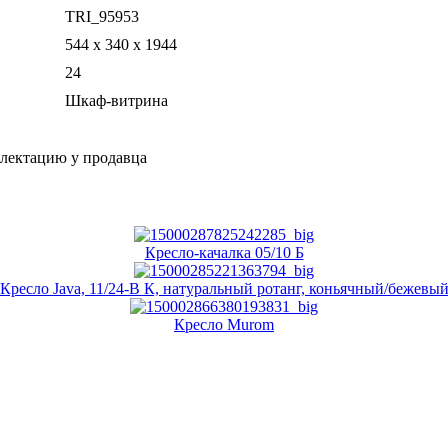
TRI_95953
544 x 340 x 1944
24
Шкаф-витрина
плектацию у продавца
Кресло-качалка 05/10 Б
Кресло Java, 11/24-В К, натуральный ротанг, коньячный/бежевы
Кресло Murom