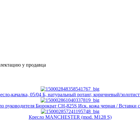
плектацию у продавца
есло-качалка, 05/04 Б, натуральный ротанг, коричневый/золотис
ло руководителя Бюрократ CH-825S Иск. кожа черная / Вставки 
Кресло MANCHESTER (mod. M128 S)