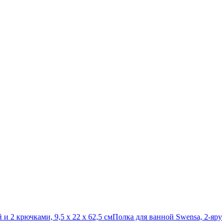
и 2 крючками, 9,5 х 22 х 62,5 см
Полка для ванной Swensa, 2-яру