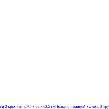
и 2 крючками, 9,5 х 22 х 62,5 см
Полка для ванной Swensa, 2-яру