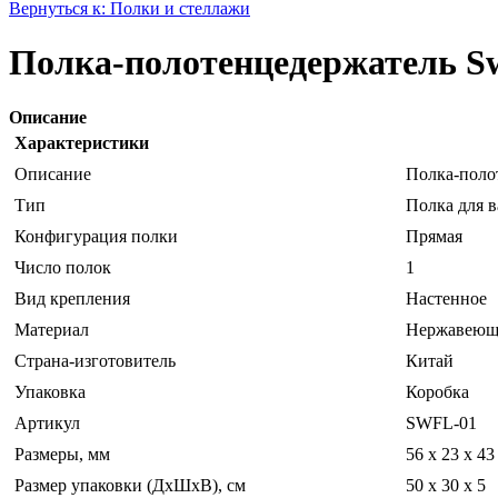
Вернуться к: Полки и стеллажи
Полка-полотенцедержатель Swe
Описание
Характеристики
Описание
Полка-поло
Тип
Полка для 
Конфигурация полки
Прямая
Число полок
1
Вид крепления
Настенное
Материал
Нержавеюща
Страна-изготовитель
Китай
Упаковка
Коробка
Артикул
SWFL-01
Размеры, мм
56 х 23 х 43
Размер упаковки (ДхШхВ), см
50 x 30 x 5