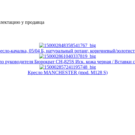
плектацию у продавца
есло-качалка, 05/04 Б, натуральный ротанг, коричневый/золотис
ло руководителя Бюрократ CH-825S Иск. кожа черная / Вставки 
Кресло MANCHESTER (mod. M128 S)