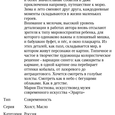
приключения например, путешествие к морю.
Зима и лето сменяют друг друга, каждодневные
моменты складываются в жизни маленьких
героев.
Внимание к мелочам, высокий уровень
детализации в работах автора вновь отсылают
зрителя к типу мировосприятия ребенка, для
которого одинаково важны и плюшевый мишка,
и бабушкин буфет, и пёс, и окно плацкарта. Из
этих деталей, как пазл, складывается мир, в
котором живут персонажи ее картин. Типичное и
частое в творчестве художницы колористическое
решение - вариации синего: как самоцветы в
кармане, в одной картине она перебирает
оттенки кобальта, от лазоревого до
антрацитового. Хочется смотреть в голубые
холсты. Смотреть как в небо с бегущими
облаками. Как в детстве.
Мария Постнова, искусствовед музея
современного искусства «Эрарта»
Тип
Современность
Серия
Холст, Масло
Категория
Россия