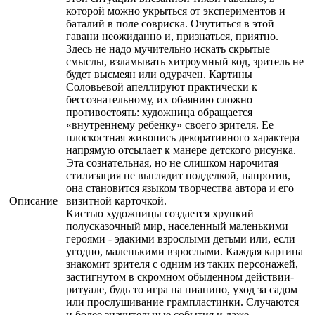
которой можно укрыться от экспериментов и
баталий в поле совриска. Очутиться в этой
гавани неожиданно и, признаться, приятно.
Здесь не надо мучительно искать скрытые
смыслы, взламывать хитроумный код, зритель не
будет высмеян или одурачен. Картины
Соловьевой апеллируют практически к
бессознательному, их обаянию сложно
противостоять: художница обращается
«внутреннему ребенку» своего зрителя. Ее
плоскостная живопись декоративного характера
напрямую отсылает к манере детского рисунка.
Эта сознательная, но не слишком нарочитая
стилизация не выглядит подделкой, напротив,
она становится языком творчества автора и его
Описание
визитной карточкой.
Кистью художницы создается хрупкий
полусказочный мир, населенный маленькими
героями - эдакими взрослыми детьми или, если
угодно, маленькими взрослыми. Каждая картина
знакомит зрителя с одним из таких персонажей,
застигнутом в скромном обыденном действии-
ритуале, будь то игра на пианино, уход за садом
или прослушивание грампластинки. Случаются
и более значительные события и даже