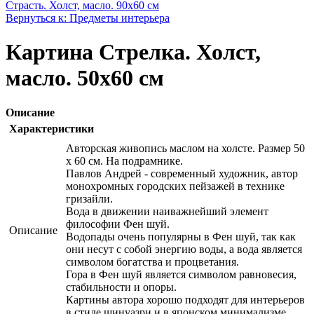
Страсть. Холст, масло. 90х60 см
Вернуться к: Предметы интерьера
Картина Стрелка. Холст,
масло. 50х60 см
Описание
Характеристики
Авторская живопись маслом на холсте. Размер 50
х 60 см. На подрамнике.
Павлов Андрей - современный художник, автор
монохромных городских пейзажей в технике
гризайли.
Вода в движении наиважнейший элемент
философии Фен шуй.
Описание
Водопады очень популярны в Фен шуй, так как
они несут с собой энергию воды, а вода является
символом богатства и процветания.
Гора в Фен шуй является символом равновесия,
стабильности и опоры.
Картины автора хорошо подходят для интерьеров
в стиле шинуазри и в японском минимализме.