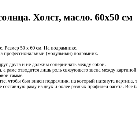
олнца. Холст, масло. 60х50 см
. Размер 50 х 60 см. На подрамнике.
 на профессиональный (модульный) подрамник.
руг друга и не должны соперничать между собой.
 а раме отводится лишь роль связующего звена между картиной
овой гамме.
ите, чтобы был виден подрамник, на который натянута картина, т
е составную раму из двух и более разных профилей багета. Все