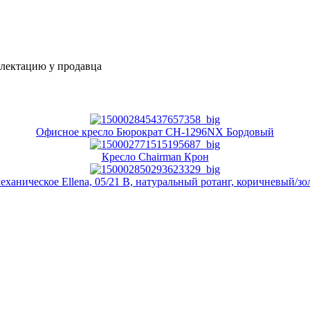
плектацию у продавца
Офисное кресло Бюрократ CH-1296NX Бордовый
Кресло Chairman Крон
еханическое Ellena, 05/21 В, натуральный ротанг, коричневый/з