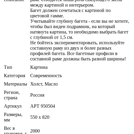
между картиной и интерьером.
Багет должен сочетаться с картиной по
цветовой гамме.
Учитывайте глубину багета - если вы не хотите,
чтобы был виден подрамник, на который
натянута картина, то необходимо выбрать багет
с глубиной от 1,5 см.
Не бойтесь экспериментировать, используйте
составную раму из двух и более разных
профилей багета. Все багетные профили в
составной раме должны быть разной ширины!
Тип
Картина
Категория
Современность
Материалы
Холст, Масло
Регион,
Россия
страна
Артикул
АРТ 950504
Размеры,
550 х 820
мм
Вес в
2000
упаковке, г