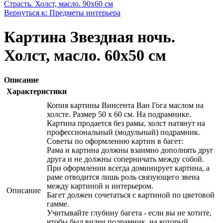
Страсть. Холст, масло. 90х60 см
Вернуться к: Предметы интерьера
Картина Звездная ночь.
Холст, масло. 60х50 см
Описание
Характеристики
Копия картины Винсента Ван Гога маслом на
холсте. Размер 50 х 60 см. На подрамнике.
Картина продается без рамы, холст натянут на
профессиональный (модульный) подрамник.
Советы по оформлению картин в багет:
Рама и картина должны взаимно дополнять друг
друга и не должны соперничать между собой.
При оформлении всегда доминирует картина, а
раме отводится лишь роль связующего звена
между картиной и интерьером.
Описание
Багет должен сочетаться с картиной по цветовой
гамме.
Учитывайте глубину багета - если вы не хотите,
чтобы был виден подрамник, на который