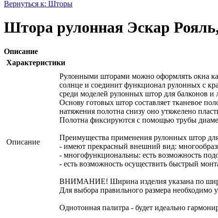
Вернуться к: Шторы
Штора рулонная Эскар Рояль,
Описание
Характеристики
Рулонными шторами можно оформлять окна как 
солнце и соединит функционал рулонных с кра
среди моделей рулонных штор для балконов и 
Основу готовых штор составляет тканевое поло
натяжения полотна снизу оно утяжелено плас
Полотна фиксируются с помощью трубы диамет
Преимущества применения рулонных штор для
Описание
- имеют прекрасный внешний вид: многообрази
- многофункциональны: есть возможность подо
- есть возможность осуществить быстрый монт
ВНИМАНИЕ! Ширина изделия указана по шир
Для выбора правильного размера необходимо уч
Однотонная палитра - будет идеально гармони