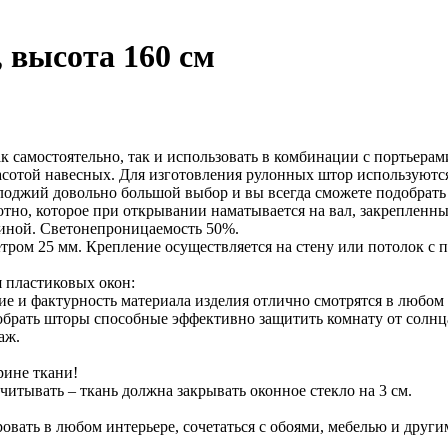
 высота 160 см
самостоятельно, так и использовать в комбинации с портьерам
сотой навесных. Для изготовления рулонных штор используются
лоджий довольно большой выбор и вы всегда сможете подобрать
тно, которое при открывании наматывается на вал, закрепленны
тиной. Светонепроницаемость 50%.
ром 25 мм. Крепление осуществляется на стену или потолок с 
 пластиковых окон:
е и фактурность материала изделия отлично смотрятся в любом
брать шторы способные эффективно защитить комнату от солнца
аж.
ине ткани!
итывать – ткань должна закрывать оконное стекло на 3 см.
ровать в любом интерьере, сочетаться с обоями, мебелью и др