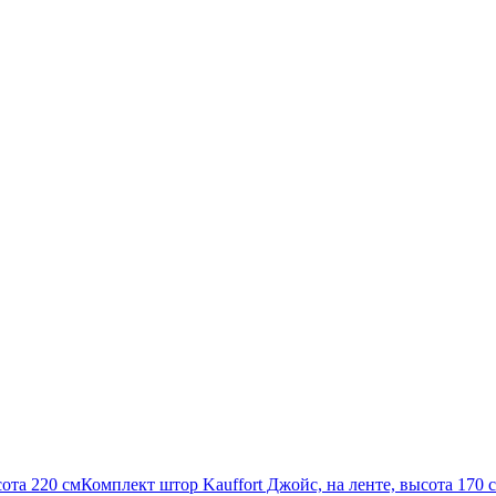
сота 220 см
Комплект штор Kauffort Джойс, на ленте, высота 170 