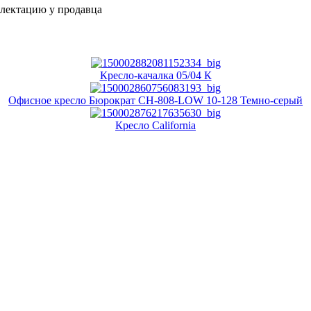
плектацию у продавца
Кресло-качалка 05/04 К
Офисное кресло Бюрократ CH-808-LOW 10-128 Темно-серый
Кресло California