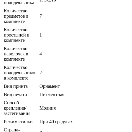
пододеяльника
Количество
предметов в
7
комплекте
Количество
простыней в
1
комплекте
Количество
наволочек в
4
комплекте
Количество
пододеяльников
2
в комплекте
Вид принта
Орнамент
Вид печати
Пигментная
Способ
крепления/
Молния
застегивания
Режим стирки
При 40 градусах
Страна-