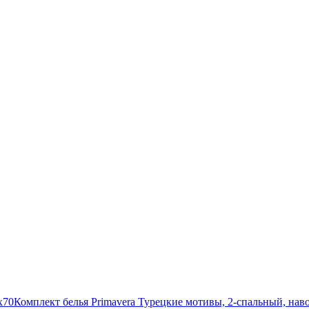
x70
Комплект белья Primavera Турецкие мотивы, 2-спальный, нав