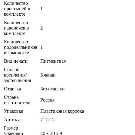
Количество
простыней в
1
комплекте
Количество
наволочек в
2
комплекте
Количество
пододеяльников
1
в комплекте
Вид печати
Пигментная
Способ
крепления/
Клапан
застегивания
Отделка
Без отделки
Страна-
Россия
изготовитель
Упаковка
Пластиковая коробка
Артикул
711215
Размер
упаковки
40 x 30 x 9